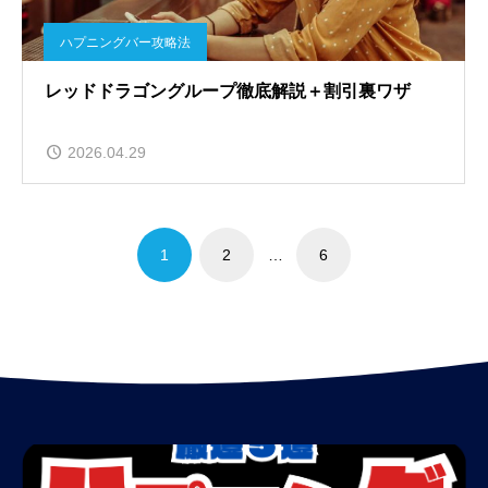
ハプニングバー攻略法
レッドドラゴングループ徹底解説＋割引裏ワザ
2026.04.29
1
2
…
6