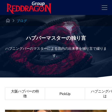


ブログ
ハプバーマスターの独り言
ハプニングバーのマスターによる店内の出来事を独り言で綴りま
す。
大阪ハプバーの特
ハプニングバ
PickUp
徴
は