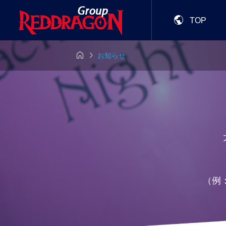

TOP


お知らせ
（例