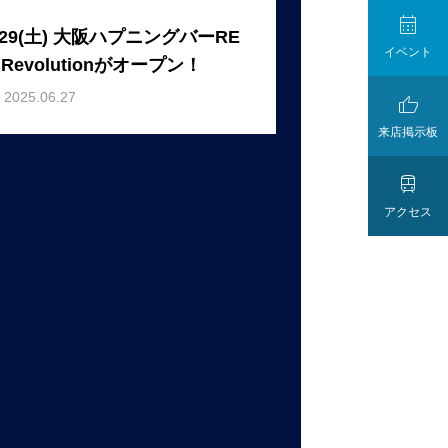

/29(土) 大阪ハプニングバーRE
イベント
 Revolutionがオープン！
2025.06.27

来店掲示板

アクセス