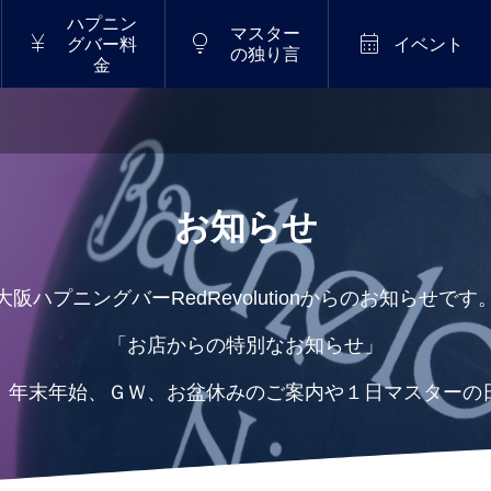
ハプニン
マスター



グバー料
イベント
の独り言
金
お知らせ
大阪ハプニングバーRedRevolutionからのお知らせです
「お店からの特別なお知らせ」
：年末年始、ＧＷ、お盆休みのご案内や１日マスターの