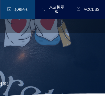
来店掲示



お知らせ
ACCESS
板
。
日等）