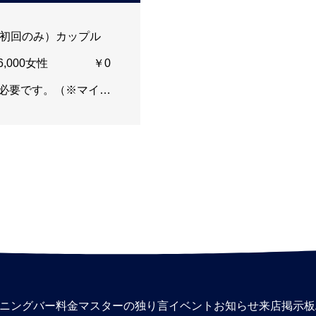
0（初回のみ）カップル
6,000女性 ￥0
が必要です。（※マイナ
応しておりますが、マ
営業時間：11:00A
リンク オール 500
注意事項◆※入店料は
のお支払いとなりま
ニングバー料金
マスターの独り言
イベント
お知らせ
来店掲示板