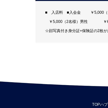
■ 入店料 ■入会金 ￥5,00
￥5,000（2名様）男性 ￥
☆顔写真付き身分証+保険証の2枚
ンバーカード一体型の保険証でも対
イナポータルの提示をお願いします。）
M〜ラスト■ ドリンク ■ ソフトド
円アルコール オール 500円◆
前金制となり、店内すべて都度現金
す。※限ら
TOP
ハプ