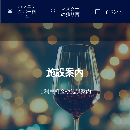
ハプニン
マスター



グバー料
イベント
の独り言
金
施設案内
ご利用料金や施設案内