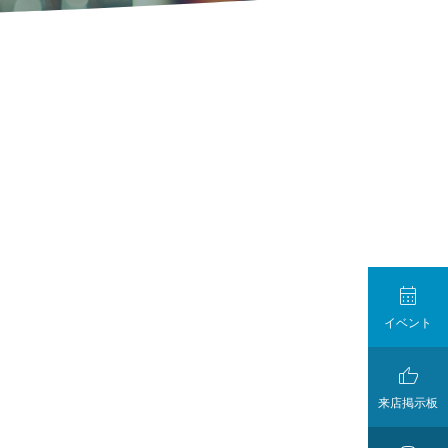

イベント

来店掲示板