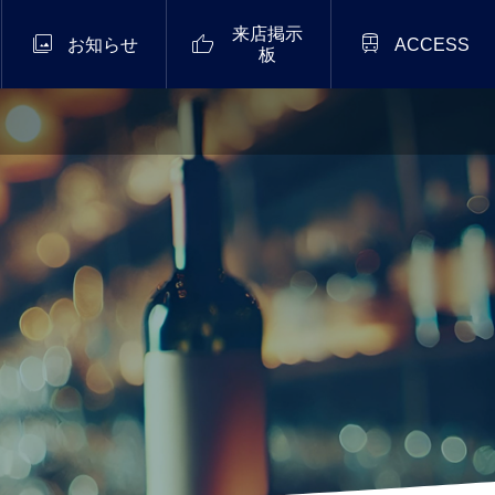
来店掲示



お知らせ
ACCESS
板